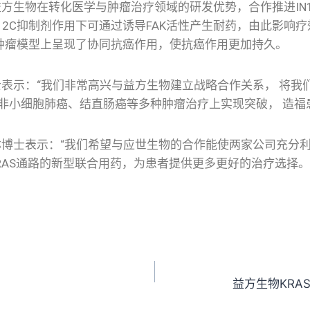
物在转化医学与肿瘤治疗领域的研发优势，合作推进IN100
G12C抑制剂作用下可通过诱导FAK活性产生耐药，由此影响疗效
多个肿瘤模型上呈现了协同抗癌作用，使抗癌作用更加持久。
：“我们非常高兴与益方生物建立战略合作关系， 将我们临
3有望在非小细胞肺癌、结直肠癌等多种肿瘤治疗上实现突破， 造福
表示：“我们希望与应世生物的合作能使两家公司充分利用各
RAS通路的新型联合用药，为患者提供更多更好的治疗选择。
益方生物KRA