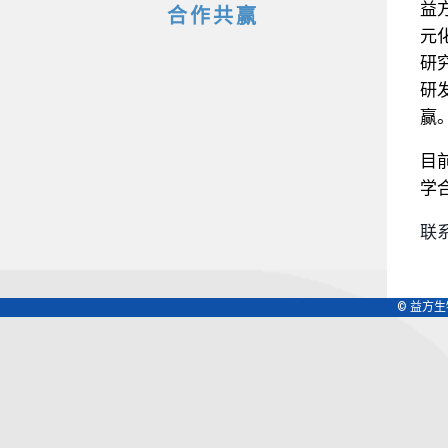
益
合作共赢
元
研
研
赢
目
学
联系
© 益方