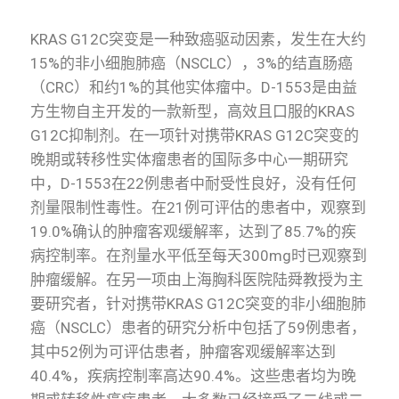
KRAS G12C
突变是一种致癌驱动因素，发生在大约
15%
的非小细胞肺癌（
NSCLC
），
3%
的结直肠癌
（
CRC
）和约
1%
的其他实体瘤中。
D-1553
是由益
方生物自主开发的一款新型，高效且口服的
KRAS
G12C
抑制剂。在一项针对携带
KRAS G12C
突变的
晚期或转移性实体瘤患者的国际多中心一期研究
中，
D-1553
在
22
例患者中耐受性良好，没有任何
剂量限制性毒性。在
21
例可评估的患者中，观察到
19.0%
确认的肿瘤客观缓解率，达到了
85.7%
的疾
病控制率。在剂量水平低至每天
300mg
时已观察到
肿瘤缓解。在另一项由上海胸科医院陆舜教授为主
要研究者，针对携带
KRAS G12C
突变的非小细胞肺
癌（
NSCLC
）患者的研究分析中包括了
59
例患者，
其中
52
例为可评估患者，肿瘤客观缓解率达到
40.4%
，疾病控制率高达
90.4%
。这些患者均为晚