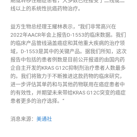
期或转移性癌症患者，大多数已经接受了二线或二
线以上的系统性抗癌药物治疗。
益方生物总经理王耀林表示，
“
我们非常高兴在
2022
年
AACR
年会上报告
D-1553
的临床数据。我们
的临床产品管线涵盖癌症和其他重大疾病的治疗领
域，
D-1553
是其中的关键产品。据我们所知，这次
报告中包括的患者例数是目前公开报道的由国内药
企自主开发的
KRAS G12C
抑制剂治疗患者人数最多
的。我们将致力于不断推进这款药物的临床研究，
进一步评估其单药和与其他药物联用在癌症患者中
的有效性，并期望未来带给
KRAS G12C
突变的癌症
患者更多的治疗选择。
“
消息来源：
美通社