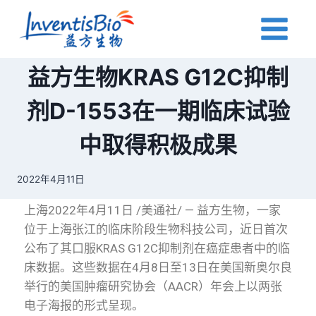
益方生物KRAS G12C抑制
剂D-1553在一期临床试验
中取得积极成果
2022年4月11日
上海
2022
年
4
月
11
日
/
美通社
/ —
益方生物，一家
位于上海张江的临床阶段生物科技公司，近日首次
公布了其口服
KRAS G12C
抑制剂在癌症患者中的临
床数据。这些数据在
4
月
8
日至
13
日在美国新奥尔良
举行的美国肿瘤研究协会（
AACR
）年会上以两张
电子海报的形式呈现。