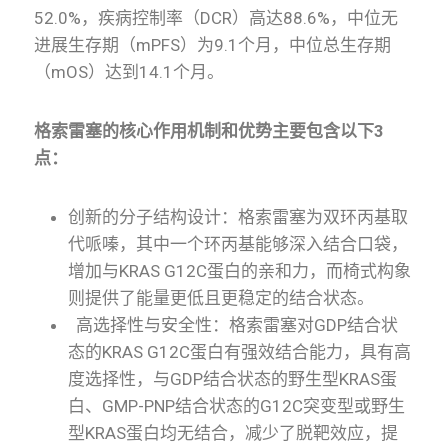
52.0%，疾病控制率（DCR）高达88.6%，中位无
进展生存期（mPFS）为9.1个月，中位总生存期
（mOS）达到14.1个月。
格索雷塞的核心作用机制和优势主要包含以下3
点：
创新的分子结构设计：格索雷塞为双环丙基取
代哌嗪，其中一个环丙基能够深入结合口袋，
增加与KRAS G12C蛋白的亲和力，而
椅式构象
则提供了能量更低且更稳定的结合状态。
高选择性与安全性：格索雷塞对GDP结合状
态的KRAS G12C蛋白有强效结合能力，具有高
度选择性，与GDP结合状态的野生型KRAS蛋
白、GMP-PNP结合状态的G12C突变型或野生
型KRAS蛋白均无结合，减少了
脱靶效应
，提