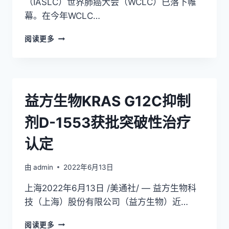
（IASLC）世界肺癌大会（WCLC）已落下帷
个
幕。在今年WCLC…
自
主
WCLC
阅读更多
研
2022
发
|
并
KRAS
纳
G12C
入
抑
CDE
益方生物KRAS G12C抑制
制
突
剂
破
剂D-1553获批突破性治疗
D-
性
1553
治
认定
的
疗
疾
药
病
由
admin
2022年6月13日
物
控
上海2022年6月13日 /美通社/ — 益方生物科
制
率
技（上海）股份有限公司（益方生物）近…
达
91.9%，
益
阅读更多