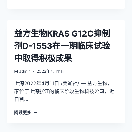
疗
方
效
生
惊
物
艳！
KRAS
G12C
益方生物KRAS G12C抑制
抑
制
剂D-1553在一期临床试验
剂
D-
中取得积极成果
1553
获
批
由
admin
2022年4月11日
突
上海2022年4月11日 /美通社/ — 益方生物，一
破
性
家位于上海张江的临床阶段生物科技公司，近
治
日首…
疗
认
益
阅读更多
定
方
生
物