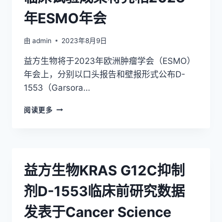
年ESMO年会
由
admin
2023年8月9日
益方生物将于2023年欧洲肿瘤学会（ESMO）
年会上，分别以口头报告和壁报形式公布D-
1553（Garsora…
益
阅读更多
方
生
物
D-
1553（GARSORASIB）
益方生物KRAS G12C抑制
两
项
剂D-1553临床前研究数据
临
床
发表于Cancer Science
试