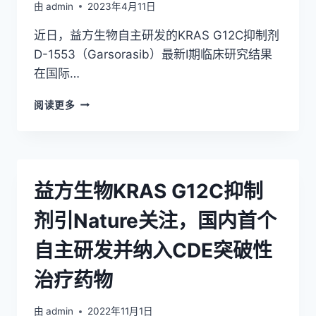
研
由
admin
2023年4月11日
究
近日，益方生物自主研发的KRAS G12C抑制剂
数
据
D-1553（Garsorasib）最新I期临床研究结果
发
在国际…
表
于
再
阅读更多
CANCER
谱
SCIENCE
新
篇！
益
方
益方生物KRAS G12C抑制
生
物
剂引Nature关注，国内首个
KRAS
G12C
自主研发并纳入CDE突破性
抑
制
治疗药物
剂
D-
1553（GARSORASIB）
由
admin
2022年11月1日