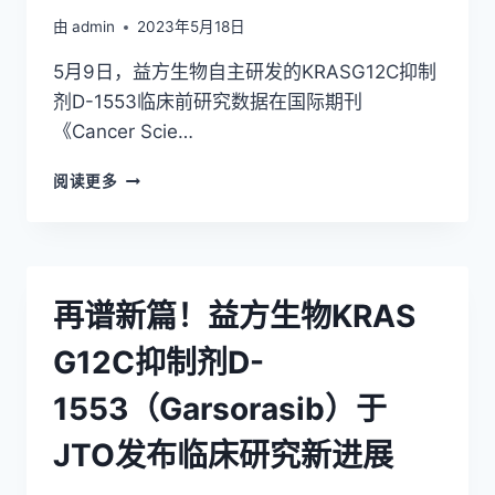
验
成
由
admin
2023年5月18日
果
5月9日，益方生物自主研发的KRASG12C抑制
将
亮
剂D-1553临床前研究数据在国际期刊
相
《Cancer Scie…
2023
年
益
阅读更多
ESMO
方
年
生
会
物
KRAS
G12C
再谱新篇！益方生物KRAS
抑
制
G12C抑制剂D-
剂
D-
1553（Garsorasib）于
1553
临
JTO发布临床研究新进展
床
前