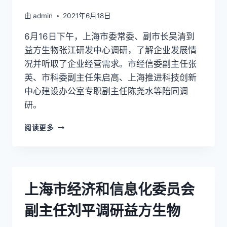
宣
布
由
admin
2021年6月18日
建
6月16日下午，上海市委常委、副市长吴清到
立
新
益方生物张江研发中心调研，了解企业发展情
药
况并听取了企业经营需求。市经信委副主任张
联
英、市科委副主任朱启高、上海推进科技创新
用
开
中心建设办公室专职副主任陈尧水等陪同调
发
研。
的
全
上
阅读更多
球
海
战
市
略
委
合
常
作
委、
上海市经济和信息化委员会
副
市
副主任刘平调研益方生物
长
吴