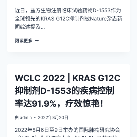
于
近日，益方生物注册临床试验药物D-1553作为
JTO
发
全球领先的KRAS G12C抑制剂被Nature杂志新
布
闻综述提及…
临
床
益
阅读更多
研
方
究
生
新
物
进
KRAS
展
G12C
WCLC 2022 | KRAS G12C
抑
制
抑制剂D-1553的疾病控制
剂
引
率达91.9%，疗效惊艳！
NATURE
关
注，
由
admin
2022年8月20日
国
2022年8月6日至9日举办的国际肺癌研究协会
内
首