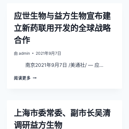
KRAS
G12C
应世生物与益方生物宣布建
抑
制
立新药联用开发的全球战略
剂
D-
合作
1553
在
一
由
admin
2021年9月7日
期
南京2021年9月7日 /美通社/ — 应…
临
床
试
应
阅读更多
验
世
中
生
取
物
得
与
积
益
上海市委常委、副市长吴清
极
方
成
生
调研益方生物
果
物